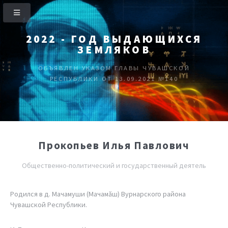
2022 - ГОД ВЫДАЮЩИХСЯ
ЗЕМЛЯКОВ
ОБЪЯВЛЕН УКАЗОМ ГЛАВЫ ЧУВАШСКОЙ
РЕСПУБЛИКИ ОТ 13.09.2021 №140
Прокопьев Илья Павлович
Общественно-политический и государственный деятель
Родился в д. Мачамуши (Мачамăш) Вурнарского района
Чувашской Республики.