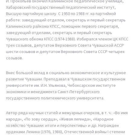
И. Прокопьев окончил Калининское педагогическое училище,
Хабаровский государственный педагогический институт,
Высшую партийную школу. С 1950 по 1988 гг. на партийной
работе: заведующий отделом, секретарь и первый секретарь
Калининского райкома КПСС, помощник первого секретаря,
заведующий отделами, секретарь и первый секретарь
Чувашского обкома КПСС (1974-1988). Избирался членом ЦК КПСС
трех созывов, депутатом Верховного Совета Чувашской АССР
шести созывов и депутатом Верховного Совета СССР четырех
созывов.
Внес большой вклад в социально-экономическое и культурное
развитие Чувашии. Преподавал в Чувашском государственном
университете им. И.Н. Ульянова, Чебоксарском институте
экономики и менеджмента Санкт-Петербургского
государственного политехнического университета.
Автор ряда научных статей и мемуарных очерков, в т. ч.: «Во имя
народа», «По зову сердца», «Живая легенда», «Народное
хозяйство Чувашии: итоги и перспективы» и др. Награжден
орденами Ленина (1976, 1986), Отечественной войны I степени