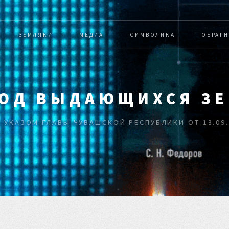
ЗЕМЛЯКИ
МЕДИА
СИМВОЛИКА
ОБРАТН
 ГОД ВЫДАЮЩИХСЯ З
 УКАЗОМ ГЛАВЫ ЧУВАШСКОЙ РЕСПУБЛИКИ ОТ 13.09.